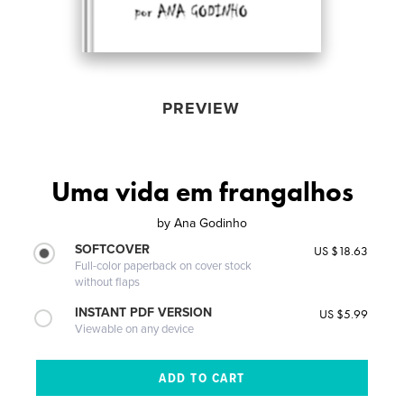
PREVIEW
Uma vida em frangalhos
by
Ana Godinho
SOFTCOVER
US $18.63
Full-color paperback on cover stock
without flaps
INSTANT PDF VERSION
US $5.99
Viewable on any device