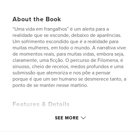
About the Book
“Uma vida em frangalhos” é um alerta para a
realidade que se esconde, debaixo de aparências.
Um sofrimento escondido que é a realidade para
muitas mulheres, em todo o mundo. A narrativa vive
de momentos reais, para muitas vidas, embora seja,
claramente, uma ficção. O percurso de Filomena, é
sinuoso, cheio de receios, medos profundos e uma
submissão que atemoriza e nos põe a pensar
porque é que um ser humano se desmerece tanto, a
ponto de se manter nesse martírio.
Features & Details
Primary Category:
Literature & Fiction Books
SEE MORE
Additional Categories
Psychological Fiction
,
Portugal
Project Option:
6×9 in, 15×23 cm