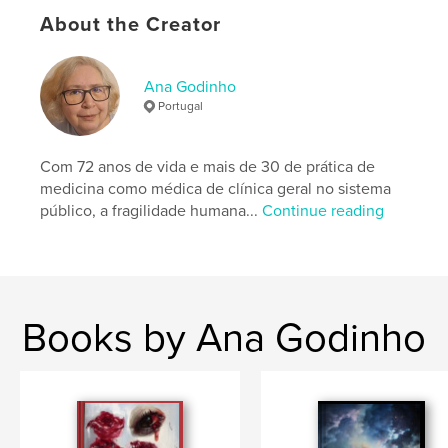
# of Pages:
168
About the Creator
ISBN
Softcover: 9798319914989
Ana Godinho
Publish Date:
Aug 07, 2025
Portugal
Language
Portuguese
Keywords
Com 72 anos de vida e mais de 30 de prática de
,
,
machismo
agressão
violência doméstica
medicina como médica de clínica geral no sistema
público, a fragilidade humana...
Continue reading
Books by Ana Godinho