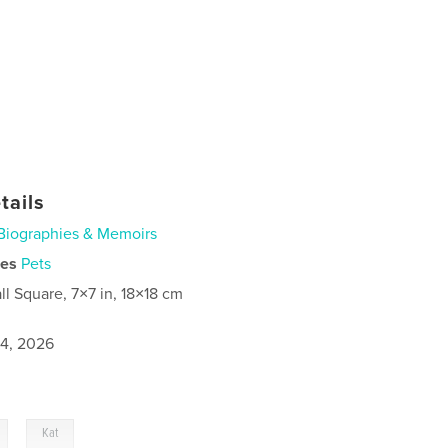
tails
Biographies & Memoirs
ies
Pets
ll Square, 7×7 in, 18×18 cm
4, 2026
,
Kat