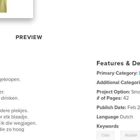
PREVIEW
Features & De
Primary Category:
tgekropen.
Additional Categor
r.
Project Option:
Sma
 drinken.
# of Pages:
42
Publish Date:
Feb 2
dere plekjes.
r elk blaadje.
Language
Dutch
 ik die wegjagen.
Keywords
die zo hoog
,
Coba
Huisdier