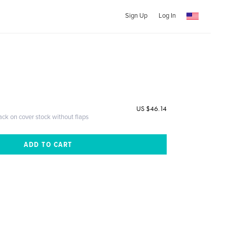
Sign Up
Log In
US $46.14
ack on cover stock without flaps