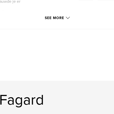
auwde je er
esteren.
 binnen.
SEE MORE
s met je pootje.
ade.
 van mij wel.
.
en.
.
 Fagard