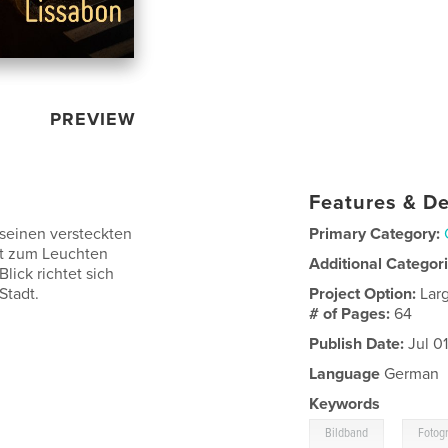
PREVIEW
Features & De
 seinen versteckten
Primary Category:
dt zum Leuchten
Additional Categor
Blick richtet sich
Stadt.
Project Option:
Lar
# of Pages:
64
Publish Date:
Jul 0
Language
German
Keywords
,
Bildband
Fotogr