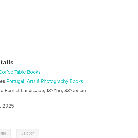
tails
Coffee Table Books
ies
Portugal
,
Arts & Photography Books
ge Format Landscape, 13×11 in, 33×28 cm
1, 2025
,
afie
Lissabon