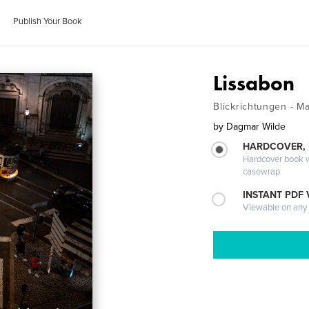
Publish Your Book
Lissabon
Blickrichtungen - M
by
Dagmar Wilde
HARDCOVER,
Hardcover book wi
casewrap
INSTANT PDF
Viewable on any