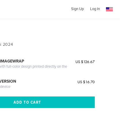
Sign Up
Log In
ai 2024
 IMAGEWRAP
US $126.67
th full-color design printed directly on the
 VERSION
US $16.70
 device