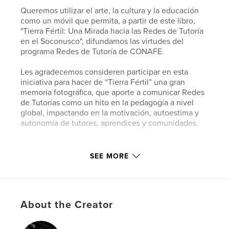
Queremos utilizar el arte, la cultura y la educación
como un móvil que permita, a partir de este libro,
"Tierra Fértil: Una Mirada hacia las Redes de Tutoría
en el Soconusco", difundamos las virtudes del
programa Redes de Tutoría de CONAFE.
Les agradecemos consideren participar en esta
iniciativa para hacer de “Tierra Fértil” una gran
memoria fotográfica, que aporte a comunicar Redes
de Tutorías como un hito en la pedagogía a nivel
global, impactando en la motivación, autoestima y
autonomía de tutores, aprendices y comunidades.
Author website
SEE MORE
http://www.tierrafertilfoto.com
Features & Details
About the Creator
Primary Category:
Education
Additional Categories
Mexico
,
Arts & Photography