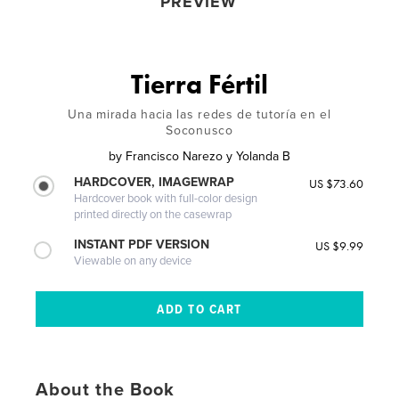
PREVIEW
Tierra Fértil
Una mirada hacia las redes de tutoría en el
Soconusco
by
Francisco Narezo y Yolanda B
HARDCOVER, IMAGEWRAP
US $73.60
Hardcover book with full-color design
printed directly on the casewrap
INSTANT PDF VERSION
US $9.99
Viewable on any device
About the Book