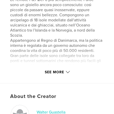
sono un gioiello ancora poco conosciuto: così
piccole da passare quasi inosservate, eppure
custodi di enormi bellezze. Compongono un
arcipelago di 18 isole modellate dall'attività
vulcanica e dai ghiacciai, situato nell’Oceano
Atlantico tra l’Islanda e la Norvegia, a nord della
Scozia.
Appartengono al Regno di Danimarca, ma la politica
interna è regolata da un governo autonomo che
coordina la vita di poco più di 50.000 residenti.
Gran parte delle isole sono collegate tra loro da
ponti e tunnel sottomarini che rendono più facili gli
spostamenti in auto. Altre sono più lontane ed
alcune disabitate e per raggiungerle sono
SEE MORE
necessarie alcune ore di traghetto o pochi minuti in
elicottero.
Il paesaggio, sempre sferzato dal vento, è
caratterizzato da rocce e scogliere che si
About the Creator
intrecciano con laghi, fiumi e cascate. Non mancano
immense distese di prati verdi e fiordi in cui si
incontrano minuscoli villaggi dalle tradizionali
casette dipinte con colori vivaci ma, soprattutto,
Walter Guastella