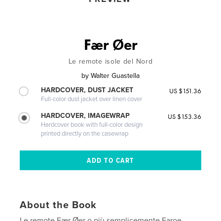
Fær Øer
Le remote isole del Nord
by
Walter Guastella
HARDCOVER, DUST JACKET
US $151.36
Full-color dust jacket over linen cover
HARDCOVER, IMAGEWRAP
US $153.36
Hardcover book with full-color design
printed directly on the casewrap
About the Book
Le remote Fær Øer o più semplicemente Faroe