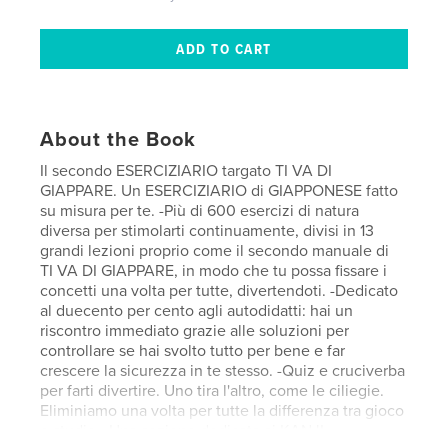
About the Book
Il secondo ESERCIZIARIO targato TI VA DI
GIAPPARE. Un ESERCIZIARIO di GIAPPONESE fatto
su misura per te. -Più di 600 esercizi di natura
diversa per stimolarti continuamente, divisi in 13
grandi lezioni proprio come il secondo manuale di
TI VA DI GIAPPARE, in modo che tu possa fissare i
concetti una volta per tutte, divertendoti. -Dedicato
al duecento per cento agli autodidatti: hai un
riscontro immediato grazie alle soluzioni per
controllare se hai svolto tutto per bene e far
crescere la sicurezza in te stesso. -Quiz e cruciverba
per farti divertire. Uno tira l'altro, come le ciliegie.
Eliminiamo una volta per tutte la differenza tra gioco
e studio. -Una sezione dedicata ai KANJI,