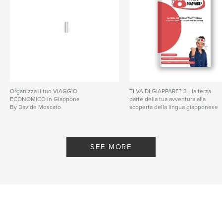
Language
Italian
Keywords
,
,
imparare giapponese
lingua giapponese
giapponese
Organizza il tuo VIAGGIO
TI VA DI GIAPPARE? 3 - la terza
ECONOMICO in Giappone
parte della tua avventura alla
By Davide Moscato
scoperta della lingua giapponese
By Davide Moscato
SEE MORE