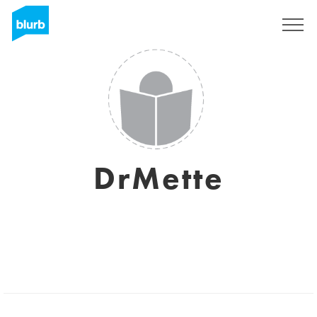
Sign Up
DrMette