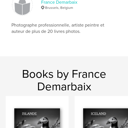
France Demarbaix
Keywords
Brussels, Belgium
,
,
,
,
art
pouring
catalogue
art abstrait
Photographe professionnelle, artiste peintre et
Peinture
auteur de plus de 20 livres photos.
Books by France
Demarbaix