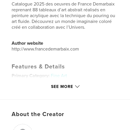
Catalogue 2025 des oeuvres de France Demarbaix
reprenant 88 tableaux d’art abstrait réalisés en
peinture acrylique avec la technique du pouring ou
art fluide. Découvrez un monde imaginaire coloré
créé en collaboration avec l’Univers.
Author website
http://www.francedemarbaix.com
Features & Details
Primary Category:
Fine Art
Additional Categories
Portfolios
,
Arts &
SEE MORE
Photography Books
Project Option:
Standard Landscape, 10×8 in, 25×20
cm
# of Pages:
88
About the Creator
Publish Date:
Dec 11, 2025
Language
French