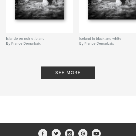
Islande en noir et blanc
Iceland in black and white
By France Demarbaix
By France Demarbaix
SEE MORE