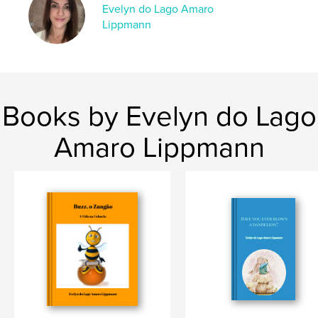
,
,
,
Evelyn do Lago Amaro
natureza
infantil
flores
dente-de-leão
Lippmann
Books by Evelyn do Lago
Amaro Lippmann