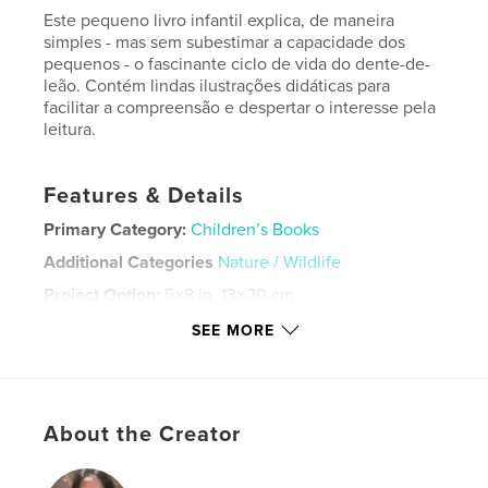
Este pequeno livro infantil explica, de maneira
simples - mas sem subestimar a capacidade dos
pequenos - o fascinante ciclo de vida do dente-de-
leão. Contém lindas ilustrações didáticas para
facilitar a compreensão e despertar o interesse pela
leitura.
Features & Details
Primary Category:
Children’s Books
Additional Categories
Nature / Wildlife
Project Option:
5×8 in, 13×20 cm
# of Pages:
24
SEE MORE
ISBN
Softcover: 9798347441624
Publish Date:
Feb 05, 2025
About the Creator
Language
Portuguese
Keywords